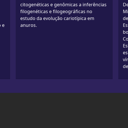
citogenéticas e genômicas a inferências
De
filogenéticas e filogeográficas no
Mi
estudo da evolução cariotípica em
de
 e
anuros.
Es
bo
Co
Es
es
ví
de