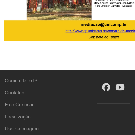
FOOTER MENU
Como citar o IB
Contatos
Fale Conosco
Localização
Uso da imagem