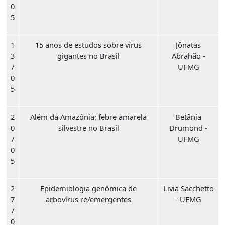
0
5
1
15 anos de estudos sobre vírus
Jônatas
3
gigantes no Brasil
Abrahão -
/
UFMG
0
5
2
Além da Amazônia: febre amarela
Betânia
0
silvestre no Brasil
Drumond -
/
UFMG
0
5
2
Epidemiologia genômica de
Livia Sacchetto
7
arbovírus re/emergentes
- UFMG
/
0