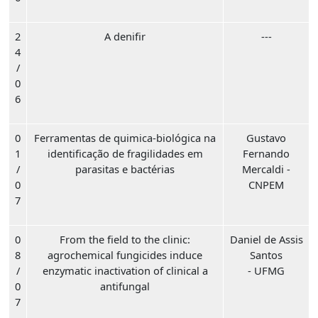
2
A denifir
---
4
/
0
6
0
Ferramentas de quimica-biológica na
Gustavo
1
identificação de fragilidades em
Fernando
/
parasitas e bactérias
Mercaldi -
0
CNPEM
7
0
From the field to the clinic:
Daniel de Assis
8
agrochemical fungicides induce
Santos
/
enzymatic inactivation of clinical a
- UFMG
0
antifungal
7