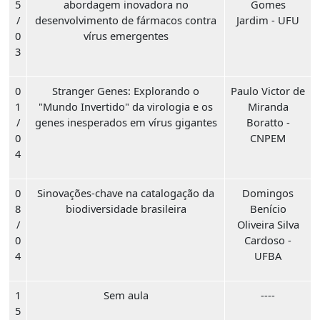
5
abordagem inovadora no
Gomes
/
desenvolvimento de fármacos contra
Jardim - UFU
0
vírus emergentes
3
0
Stranger Genes: Explorando o
Paulo Victor de
1
"Mundo Invertido" da virologia e os
Miranda
/
genes inesperados em vírus gigantes
Boratto -
0
CNPEM
4
0
Sinovações-chave na catalogação da
Domingos
8
biodiversidade brasileira
Benício
/
Oliveira Silva
0
Cardoso -
4
UFBA
1
Sem aula
----
5