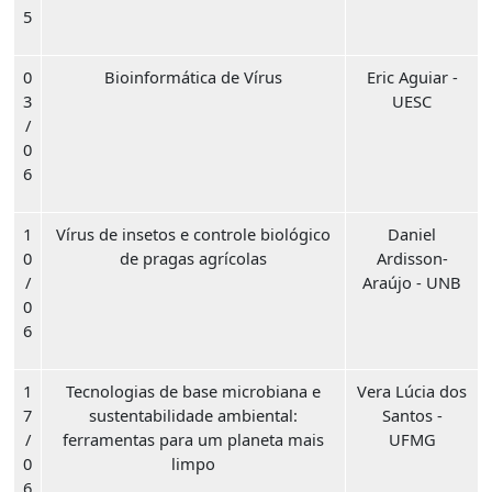
5
0
Bioinformática de Vírus
Eric Aguiar -
3
UESC
/
0
6
1
Vírus de insetos e controle biológico
Daniel
0
de pragas agrícolas
Ardisson-
/
Araújo - UNB
0
6
1
Tecnologias de base microbiana e
Vera Lúcia dos
7
sustentabilidade ambiental:
Santos -
/
ferramentas para um planeta mais
UFMG
0
limpo
6