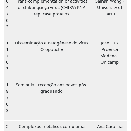
0
Trans-complementation of activities
Sainan Wang -
4
of chikungunya virus (CHIKV) RNA
University of
/
replicase proteins
Tartu
0
3
1
Disseminação e Patogênese do vírus
José Luiz
1
Oropouche
Proença
/
Modena -
0
Unicamp
3
1
Sem aula - recepção aos novos pós-
----
8
graduando
/
0
3
2
Complexos metálicos como uma
Ana Carolina