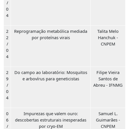
/
0
4
2
Reprogramação metabólica mediada
Talita Melo
2
por proteínas virais
Hanchuk -
/
CNPEM
0
4
2
Do campo ao laboratório: Mosquitos
Filipe Vieira
9
e arbovírus para geneticistas
Santos de
/
Abreu - IFNMG
0
4
0
Impurezas que valem ouro:
Samuel L.
6
descobertas estruturais inesperadas
Guimarães -
/
por cryo-EM
CNPEM