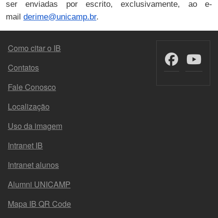
ser enviadas por escrito, exclusivamente, ao e-
mail
derime@unicamp.br
.
FOOTER MENU
Como citar o IB
Contatos
Fale Conosco
Localização
Uso da imagem
Intranet IB
Intranet alunos
Alumni UNICAMP
Mapa IB QR Code