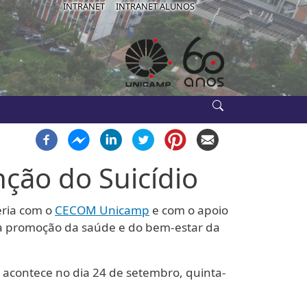
IB-USE
INTRANET
INTRANET ALUNOS
ção do Suicídio
ria com o
CECOM Unicamp
e com o apoio
as à promoção da saúde e do bem-estar da
e acontece no dia 24 de setembro, quinta-