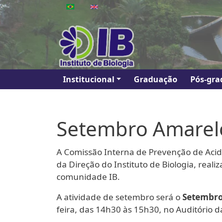
Pular para o conteúdo principal
Main navigation
Institucional
Graduação
Pós-gra
Setembro Amarelo 
A Comissão Interna de Prevenção de Aciden
da Direção do Instituto de Biologia, rea
comunidade IB.
A atividade de setembro será o
Setembro 
feira, das 14h30 às 15h30, no Auditório 