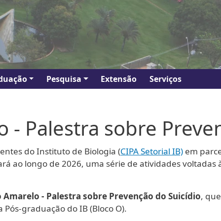
duação
Pesquisa
Extensão
Serviços
- Palestra sobre Preven
tes do Instituto de Biologia (
CIPA Setorial IB)
em parce
lizará ao longo de 2026, uma série de atividades voltad
Amarelo - Palestra sobre Prevenção do Suicídio
, qu
da Pós-graduação do IB (Bloco O).