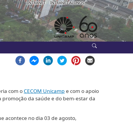
IB-USE
INTRANET
INTRANET ALUNOS
ria com o
CECOM Unicamp
e com o apoio
as à promoção da saúde e do bem-estar da
ue acontece no dia 03 de agosto,