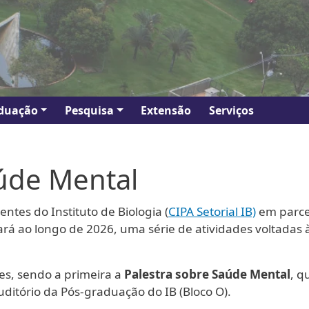
duação
Pesquisa
Extensão
Serviços
aúde Mental
tes do Instituto de Biologia (
CIPA Setorial IB)
em parce
lizará ao longo de 2026, uma série de atividades voltad
es, sendo a primeira a
Palestra sobre Saúde Mental
, q
ditório da Pós-graduação do IB (Bloco O).