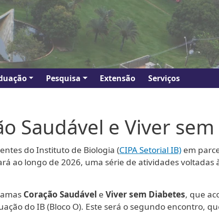
duação
Pesquisa
Extensão
Serviços
o Saudável e Viver sem
tes do Instituto de Biologia (
CIPA Setorial IB)
em parce
lizará ao longo de 2026, uma série de atividades voltad
gramas
Coração Saudável
e
Viver sem Diabetes
, que ac
uação do IB (Bloco O). Este será o segundo encontro, qu