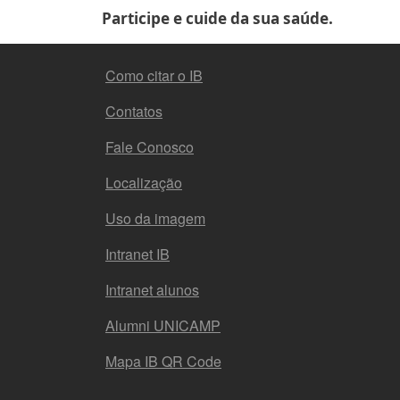
Participe e cuide da sua saúde.
FOOTER MENU
Como citar o IB
Contatos
Fale Conosco
Localização
Uso da imagem
Intranet IB
Intranet alunos
Alumni UNICAMP
Mapa IB QR Code