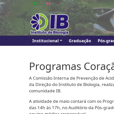
Pular para o conteúdo principal
Main navigation
Institucional
Graduação
Pós-gra
Programas Coraçã
A Comissão Interna de Prevenção de Aciden
da Direção do Instituto de Biologia, rea
comunidade IB.
A atividade de maio contará com os Pro
das 14h às 17h, no Auditório da Pós-grad
equipe médica responsável.