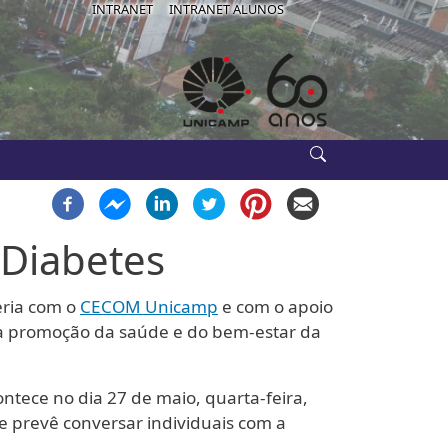
IB-USE
INTRANET
INTRANET ALUNOS
 Diabetes
ria com o
CECOM Unicamp
e com o apoio
as à promoção da saúde e do bem-estar da
ontece no dia 27 de maio, quarta-feira,
e prevê conversar individuais com a