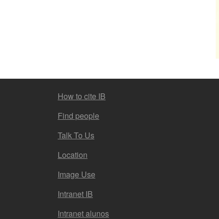
FOOTER MENU
How to cite IB
Find people
Talk To Us
Location
Image Use
Intranet IB
Intranet alunos