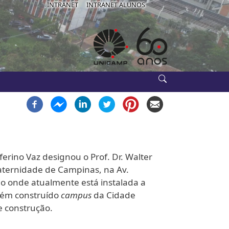
IB-USE
INTRANET
INTRANET ALUNOS
ferino Vaz designou o Prof. Dr. Walter
aternidade de Campinas, na Av.
o onde atualmente está instalada a
cém construído
campus
da Cidade
 construção.