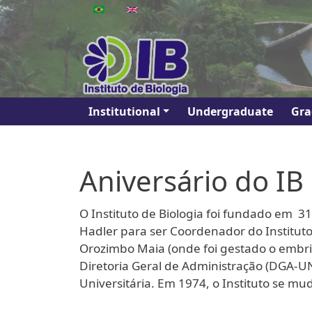
Skip to main content
Main navigation
Institutional
Undergraduate
Gra
Aniversário do IB
O Instituto de Biologia foi fundado em
31
Hadler para ser Coordenador do Institut
Orozimbo Maia (onde foi gestado o embri
Diretoria Geral de Administração (DGA-U
Universitária. Em 1974, o Instituto se mu