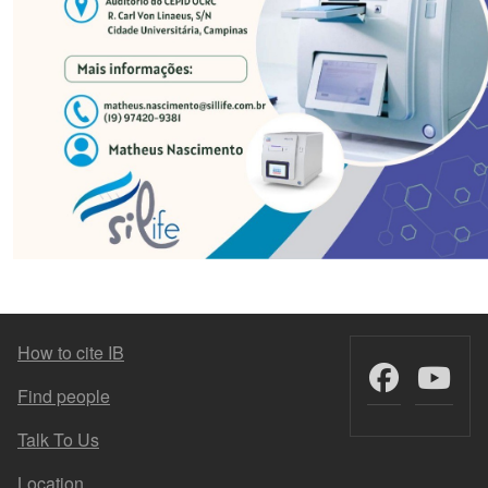
FOOTER MENU
How to cite IB
Find people
Talk To Us
Location