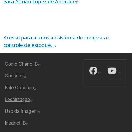
Sara Adrián López de Andrade
Acesso para alunos ao sistema de compras e
controle de estoque.
MENU DO RODAPÉ
Como Citar o IB
Contatos
Fale Conosco
Localização
Uso da Imagem
Intranet IB