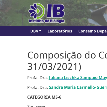
Pular para o conteúdo principal
Navegação principal
DBV
Laboratórios
Conselho Depa
Composição do Co
31/03/2021)
Profa. Dra.
Juliana Lischka Sampaio Ma
Profa. Dra.
Sandra Maria Carmello-Guer
CATEGORIA MS-6
Titulares: