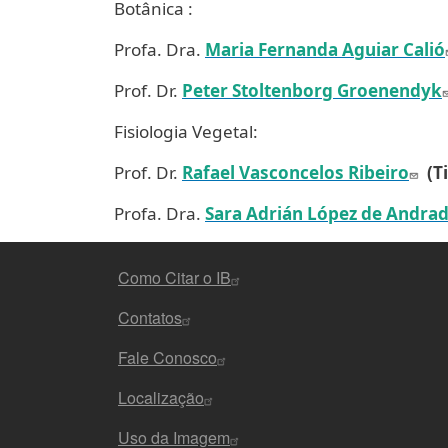
Botânica :
Profa. Dra.
Maria Fernanda Aguiar Calió
Prof. Dr.
Peter Stoltenborg Groenendyk
Fisiologia Vegetal:
Prof. Dr.
Rafael Vasconcelos Ribeiro
(Ti
Profa. Dra.
Sara Adrián López de Andra
MENU DO RODAPÉ
Como Citar o IB
Contatos
Fale Conosco
Localização
Uso da Imagem